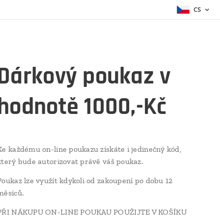
CS
Dárkový poukaz v
hodnotě 1000,-Kč
Ke každému on-line poukazu získáte i jedinečný kód,
který bude autorizovat právě váš poukaz.
Poukaz lze využít kdykoli od zakoupení po dobu 12
měsíců.
PŘI NÁKUPU ON-LINE POUKAU POUŽIJTE V KOŠÍKU