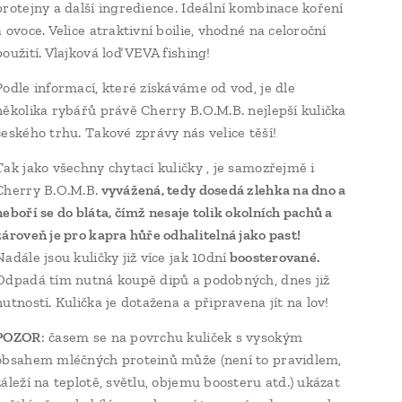
protejny a další ingredience. Ideální kombinace koření
a ovoce. Velice atraktivní boilie, vhodné na celoroční
použití. Vlajková loď VEVA fishing!
Podle informací, které získáváme od vod, je dle
několika rybářů právě Cherry B.O.M.B. nejlepší kulička
českého trhu. Takové zprávy nás velice těší!
Tak jako všechny chytací kuličky , je samozřejmě i
Cherry B.O.M.B.
vyvážená, tedy dosedá zlehka na dno a
neboří se do bláta, čímž nesaje tolik okolních pachů a
zároveň je pro kapra hůře odhalitelná jako past!
Nadále jsou kuličky již více jak 10dní
boosterované.
Odpadá tím nutná koupě dipů a podobných, dnes již
nutností. Kulička je dotažena a připravena jít na lov!
POZOR
: časem se na povrchu kuliček s vysokým
obsahem mléčných proteinů může (není to pravidlem,
záleží na teplotě, světlu, objemu boosteru atd.) ukázat