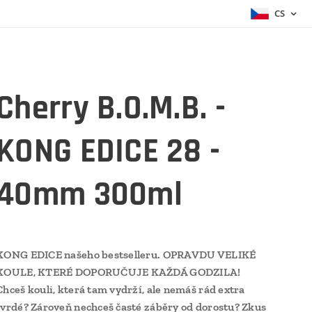
CS
Cherry B.O.M.B. -
KONG EDICE 28 -
40mm 300ml
KONG EDICE našeho bestselleru. OPRAVDU VELIKÉ
KOULE, KTERÉ DOPORUČUJE KAŽDÁ GODZILA!
Chceš kouli, která tam vydrží, ale nemáš rád extra
tvrdé? Zároveň nechceš časté záběry od dorostu? Zkus