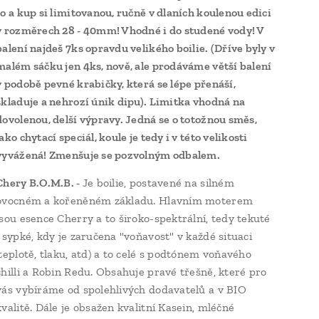
to a kup si limitovanou, ručně v dlaních koulenou edici
v rozměrech 28 - 40mm! Vhodné i do studené vody! V
balení najdeš 7ks opravdu velikého boilie. (Dříve byly v
malém sáčku jen 4ks, nově, ale prodáváme větší balení
v podobě pevné krabičky, která se lépe přenáší,
skladuje a nehrozí únik dipu). Limitka vhodná na
dovolenou, delší výpravy. Jedná se o totožnou směs,
jako chytací speciál, koule je tedy i v této velikosti
vyvážená! Zmenšuje se pozvolným odbalem.
Chery B.O.M.B. -
Je boilie, postavené na silném
ovocném a kořeněném základu. Hlavním moterem
jsou esence Cherry a to široko-spektrální, tedy tekuté
i sypké, kdy je zaručena "voňavost" v každé situaci
(teplotě, tlaku, atd) a to celé s podtónem voňavého
chilli a Robin Redu. Obsahuje pravé třešně, které pro
vás vybíráme od spolehlivých dodavatelů a v BIO
kvalitě. Dále je obsažen kvalitní Kasein, mléčné