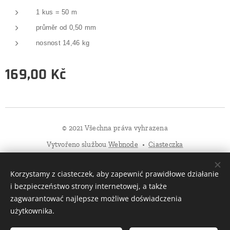
1 kus = 50 m
průměr od 0,50 mm
nosnost 14,46 kg
169,00
Kč
© 2021 Všechna práva vyhrazena
Vytvořeno službou
Webnode
Ciasteczka
Języki
Korzystamy z ciasteczek, aby zapewnić prawidłowe działanie
Čeština
Slovenčina
Deutsch
Polski
Magyar
Magyar
i bezpieczeństwo strony internetowej, a także
Magyar
zagwarantować najlepsze możliwe doświadczenia
użytkownika.