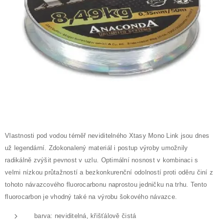
Vlastnosti pod vodou téměř neviditelného Xtasy Mono Link jsou dnes
už legendární. Zdokonalený materiál i postup výroby umožnily
radikálně zvýšit pevnost v uzlu. Optimální nosnost v kombinaci s
velmi nízkou průtažností a bezkonkurenční odolností proti oděru činí z
tohoto návazcového fluorocarbonu naprostou jedničku na trhu. Tento
fluorocarbon je vhodný také na výrobu šokového návazce.
barva: neviditelná, křišťálově čistá