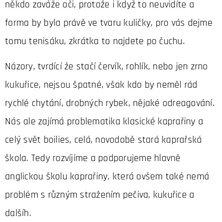
někdo zaváže oči, protože i když to neuvidíte a
forma by byla právě ve tvaru kuličky, pro vás dejme
tomu tenisáku, zkrátka to najdete po čuchu.
Názory, tvrdící že stačí červík, rohlík, nebo jen zrno
kukuřice, nejsou špatné, však kdo by neměl rád
rychlé chytání, drobných rybek, nějaké odreagování.
Nás ale zajímá problematika klasické kaprařiny a
celý svět boilies, celá, novodobě stará kaprařská
škola. Tedy rozvíjíme a podporujeme hlavně
anglickou školu kaprařiny, která ovšem také nemá
problém s různým stražením pečiva, kukuřice a
dalšíh.