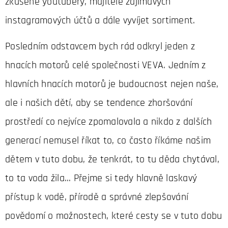
zkušené youtubery, majitele zajímavých
instagramových účtů a dále vyvíjet sortiment.
Posledním odstavcem bych rád odkryl jeden z
hnacích motorů celé společnosti VEVA. Jedním z
hlavních hnacích motorů je budoucnost nejen naše,
ale i našich dětí, aby se tendence zhoršování
prostředí co nejvíce zpomalovala a nikdo z dalších
generací nemusel říkat to, co často říkáme našim
dětem v tuto dobu, že tenkrát, to tu děda chytával,
to ta voda žila... Přejme si tedy hlavně laskavý
přístup k vodě, přírodě a správné zlepšování
povědomí o možnostech, které cesty se v tuto dobu