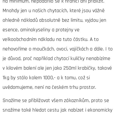
na minimum, nepodařilo se k hranici ani přiblížit.
Mnohdy jen u našich chytacích, které jsou vážně
ohledně nákladů absolutně bez limitu, vyjdou jen
esence, aminokyseliny a protejny ve
velkoobchodním nákladu na tuto částku. A to
nehovoříme o moučkách, ovoci, vajíčkách a dále. I to
je důvod, proč například chytací kuličky nenabízíme
v kilovém balení ale jen jako 250ml krabičky, takové
1kg by stálo kolem 1000,- a k tomu, což si
uvědomujeme, není na českém trhu prostor.
Snažíme se přibližovat všem zákazníkům, proto se
snažíme také hledat cestu jak nabízet i ekonomicky