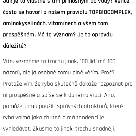
Jak je to vlastně s tím přínosným do vody? Velice
často se hovoří o našem pravidlu TOPBIOCOMPLEX,
aminokyselinách, vitamínech a všem tom
prospěšném. Má to význam? Je to opravdu
důležité?
Víte, vezměme to trochu jinak, 100 lidí má 100
názorů, ale já osobně tomu plně věřím. Proč?
Protože vím, že ryba skutečně dokáže rozpoznat pro
ni prospěšné a spíše se k danému vrací. Ano,
pomůže tomu použití správných atroktorů, které
ryba vnímá jako chutné a má tendenci je
vyhledávat. Zkusme to jinak, trochu snadněji.