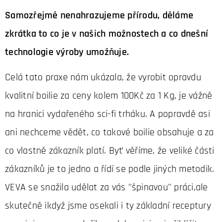
Samozřejmě nenahrazujeme přírodu, děláme
zkrátka to co je v našich možnostech a co dnešní
technologie výroby umožňuje.
Celá tato praxe nám ukázala, že vyrobit opravdu
kvalitní boilie za ceny kolem 100Kč za 1 Kg, je vážně
na hranici vydařeného sci-fi trháku. A popravdě asi
ani nechceme vědět, co takové boilie obsahuje a za
co vlastně zákazník platí. Byť věříme, že veliké části
zákazníků je to jedno a řídí se podle jiných metodik.
VEVA se snažila udělat za vás "špinavou" práci,ale
skutečně ikdyž jsme osekali i ty základní receptury