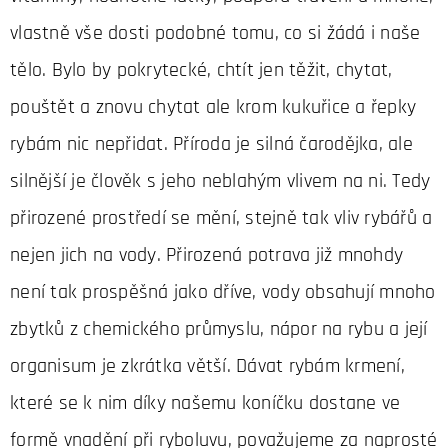
vlastně vše dosti podobné tomu, co si žádá i naše
tělo. Bylo by pokrytecké, chtít jen těžit, chytat,
pouštět a znovu chytat ale krom kukuřice a řepky
rybám nic nepřidat. Příroda je silná čarodějka, ale
silnější je člověk s jeho neblahým vlivem na ni. Tedy
přirozené prostředí se mění, stejně tak vliv rybářů a
nejen jich na vody. Přirozená potrava již mnohdy
není tak prospěšná jako dříve, vody obsahují mnoho
zbytků z chemického průmyslu, nápor na rybu a její
organisum je zkrátka větší. Dávat rybám krmení,
které se k nim díky našemu koníčku dostane ve
formě vnadění při ryboluvu, považujeme za naprosté