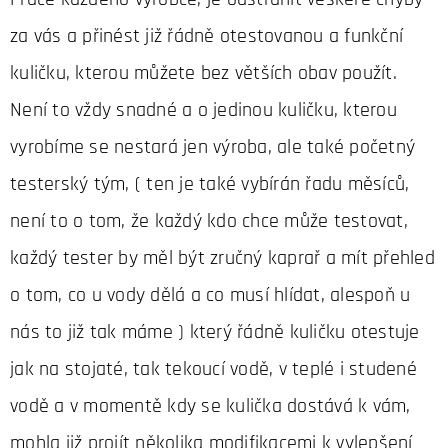
za vás a přinést již řádně otestovanou a funkční
kuličku, kterou můžete bez větších obav použít.
Není to vždy snadné a o jedinou kuličku, kterou
vyrobíme se nestará jen výroba, ale také početný
testerský tým, ( ten je také vybírán řadu měsíců,
není to o tom, že každý kdo chce může testovat,
každý tester by měl být zručný kaprař a mít přehled
o tom, co u vody dělá a co musí hlídat, alespoň u
nás to již tak máme ) který řádně kuličku otestuje
jak na stojaté, tak tekoucí vodě, v teplé i studené
vodě a v momentě kdy se kulička dostává k vám,
mohla již projít několika modifikacemi k vylepšení