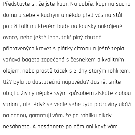
Představte si, že jste kapr. No dobře, kapr na suchu
doma u sebe v kuchyni a někdo před vás na stůl
položí talíř na kterém bude na kousky nakrájené
ovoce, nebo ještě lépe, talíř plný chutně
připravených krevet s plátky citronu a ještě teplá
voňavá bageta zapečená s česnekem a kvalitním
olejem, nebo prostě tácek s 3 dny starým rohlíkem.
Už? Byla to dostatečná nápověda? Jasně, sníte
obojí a živiny nějaké svým způsobem získáte z obou
variant, ale. Když se vedle sebe tyto potraviny ukáží
najednou, garantuji vám, že po rohlíku nikdy
nesáhnete. A nesáhnete po něm ani když vám