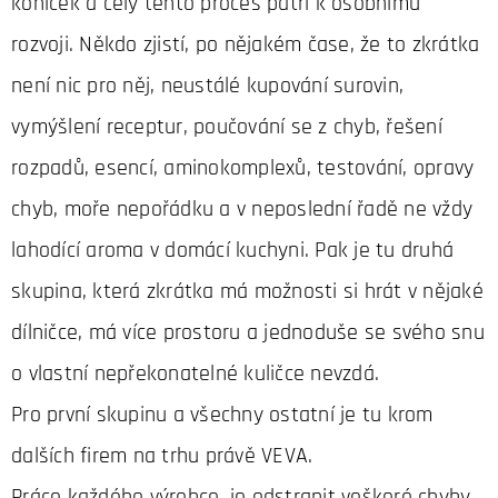
koníček a celý tento proces patří k osobnímu
rozvoji. Někdo zjistí, po nějakém čase, že to zkrátka
není nic pro něj, neustálé kupování surovin,
vymýšlení receptur, poučování se z chyb, řešení
rozpadů, esencí, aminokomplexů, testování, opravy
chyb, moře nepořádku a v neposlední řadě ne vždy
lahodící aroma v domácí kuchyni. Pak je tu druhá
skupina, která zkrátka má možnosti si hrát v nějaké
dílničce, má více prostoru a jednoduše se svého snu
o vlastní nepřekonatelné kuličce nevzdá.
Pro první skupinu a všechny ostatní je tu krom
dalších firem na trhu právě VEVA.
Práce každého výrobce, je odstranit veškeré chyby