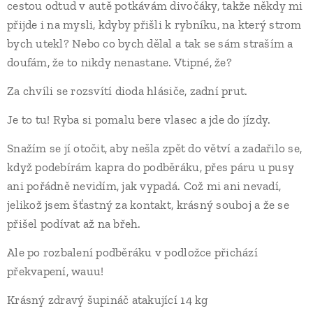
cestou odtud v autě potkávám divočáky, takže někdy mi
přijde i na mysli, kdyby přišli k rybníku, na který strom
bych utekl? Nebo co bych dělal a tak se sám straším a
doufám, že to nikdy nenastane. Vtipné, že?
Za chvíli se rozsvítí dioda hlásiče, zadní prut.
Je to tu! Ryba si pomalu bere vlasec a jde do jízdy.
Snažím se jí otočit, aby nešla zpět do větví a zadařilo se,
když podebírám kapra do podběráku, přes páru u pusy
ani pořádně nevidím, jak vypadá. Což mi ani nevadí,
jelikož jsem šťastný za kontakt, krásný souboj a že se
přišel podívat až na břeh.
Ale po rozbalení podběráku v podložce přichází
překvapení, wauu!
Krásný zdravý šupináč atakující 14 kg