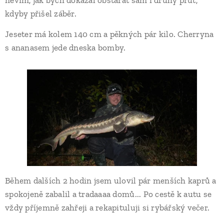
nevím, jak bych dokázal obstarat sám i druhý prut,
kdyby přišel záběr.
Jeseter má kolem 140 cm a pěkných pár kilo. Cherryna
s ananasem jede dneska bomby.
Během dalších 2 hodin jsem ulovil pár menších kaprů a
spokojeně zabalil a tradaaaa domů... Po cestě k autu se
vždy příjemně zahřeji a rekapituluji si rybářský večer.