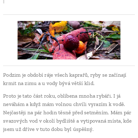
Podzim je období ráje všech kaprařů, ryby se začínají
krmit na zimu a u vody bývá větší klid.
Proto je tato část roku, oblíbena mnoha rybáři. I já
neváhám a když mám volnou chvíli vyrazím k vodě.
Nejčastěji na pár hodin těsně před setměním. Mám pár
svazových vod v okolí bydliště a vytipovaná místa, kde
jsem už dříve v tuto dobu byl úspěšný.