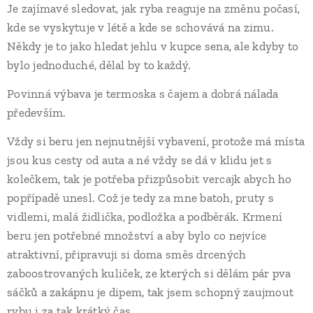
Je zajímavé sledovat, jak ryba reaguje na změnu počasí,
kde se vyskytuje v létě a kde se schovává na zimu.
Někdy je to jako hledat jehlu v kupce sena, ale kdyby to
bylo jednoduché, dělal by to každý.
Povinná výbava je termoska s čajem a dobrá nálada
především.
Vždy si beru jen nejnutnější vybavení, protože má místa
jsou kus cesty od auta a né vždy se dá v klidu jet s
kolečkem, tak je potřeba přizpůsobit vercajk abych ho
popřípadě unesl. Což je tedy za mne batoh, pruty s
vidlemi, malá židlička, podložka a podběrák. Krmení
beru jen potřebné množství a aby bylo co nejvíce
atraktivní, připravuji si doma směs drcených
zaboostrovaných kuliček, ze kterých si dělám pár pva
sáčků a zakápnu je dipem, tak jsem schopný zaujmout
rybu i za tak krátký čas