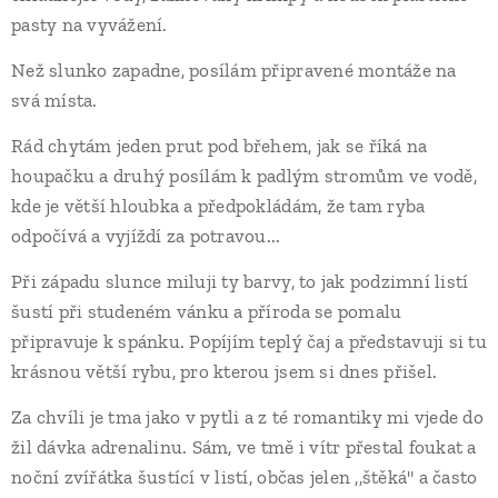
pasty na vyvážení.
Než slunko zapadne, posílám připravené montáže na
svá místa.
Rád chytám jeden prut pod břehem, jak se říká na
houpačku a druhý posílám k padlým stromům ve vodě,
kde je větší hloubka a předpokládám, že tam ryba
odpočívá a vyjíždí za potravou...
Při západu slunce miluji ty barvy, to jak podzimní listí
šustí při studeném vánku a příroda se pomalu
připravuje k spánku. Popíjím teplý čaj a představuji si tu
krásnou větší rybu, pro kterou jsem si dnes přišel.
Za chvíli je tma jako v pytli a z té romantiky mi vjede do
žil dávka adrenalinu. Sám, ve tmě i vítr přestal foukat a
noční zvířátka šustící v listí, občas jelen ,,štěká" a často