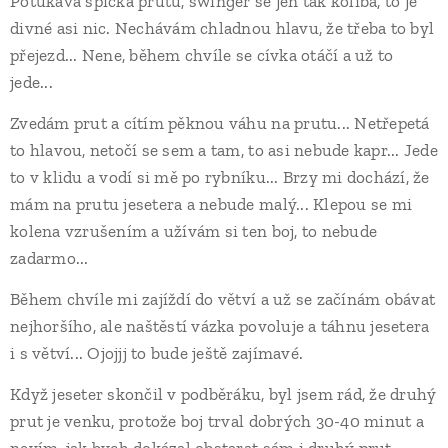
Poťukává špička prutu, swinger se jen tak kolíbá, to je
divné asi nic. Nechávám chladnou hlavu, že třeba to byl
přejezd... Nene, během chvíle se cívka otáčí a už to
jede...
Zvedám prut a cítím pěknou váhu na prutu... Netřepetá
to hlavou, netočí se sem a tam, to asi nebude kapr... Jede
to v klidu a vodí si mě po rybníku... Brzy mi dochází, že
mám na prutu jesetera a nebude malý... Klepou se mi
kolena vzrušením a užívám si ten boj, to nebude
zadarmo...
Během chvíle mi zajíždí do větví a už se začínám obávat
nejhoršího, ale naštěstí vázka povoluje a táhnu jesetera
i s větví... Ojojjj to bude ještě zajímavé.
Když jeseter skončil v podběráku, byl jsem rád, že druhý
prut je venku, protože boj trval dobrých 30-40 minut a