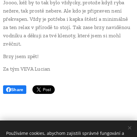
Joooo, kéž by to tak bylo vždycky, protože když ryba
nežere, tak prostě nebere. Ale kdo je připraven není
překvapen. Vždy je potřeba i kapka štěstí a minimálně
za ten relax v přírodě to stojí. Tak zase brzy naviděnou
vodníku a děkuji za tvé klenoty, které jsem si mohl
zvěčnit.
Brzy jsem zpět!
Za tým VEVA Lucian
Share
Používáme cookies, abychom zajistili správné fungování a
© 2021 Všechna práva vyhrazena