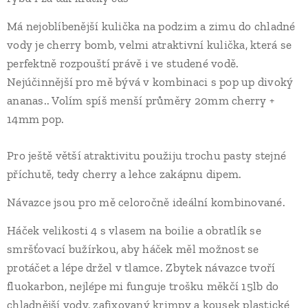
Má nejoblíbenější kulička na podzim a zimu do chladné
vody je cherry bomb, velmi atraktivní kulička, která se
perfektně rozpouští právě i ve studené vodě.
Nejúčinnější pro mě bývá v kombinaci s pop up divoký
ananas.. Volím spíš menší průměry 20mm cherry +
14mm pop.
Pro ještě větší atraktivitu použiju trochu pasty stejné
příchutě, tedy cherry a lehce zakápnu dipem.
Návazce jsou pro mě celoročně ideální kombinované.
Háček velikosti 4 s vlasem na boilie a obratlík se
smršťovací bužírkou, aby háček měl možnost se
protáčet a lépe držel v tlamce. Zbytek návazce tvoří
fluokarbon, nejlépe mi funguje trošku měkčí 15lb do
chladnější vody, zafixovaný krimpy a kousek plastické