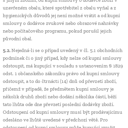
s jiným zbožím, od kupní smlouvy o dodávce zboží v
uzavřeném obalu, které spotřebitel z obalu vyňal a z
hygienických důvodů jej není možné vrátit a od kupní
smlouvy o dodávce zvukové nebo obrazové nahrávky
nebo počítačového programu, pokud porušil jejich
původní obal.
5.2.
Nejedná-li se o případ uvedený v čl. 5.1 obchodních
podmínek či o jiný případ, kdy nelze od kupní smlouvy
odstoupit, má kupující v souladu s ustanovením § 1829
odst. 1 občanského zákoníku právo od kupní smlouvy
odstoupit, a to do čtrnácti (14) dnů od převzetí zboží,
přičemž v případě, že předmětem kupní smlouvy je
několik druhů zboží nebo dodání několika částí, běží
tato lhůta ode dne převzetí poslední dodávky zboží.
Odstoupení od kupní smlouvy musí být prodávajícímu
odesláno ve lhůtě uvedené v předchozí větě. Pro
odstoupení od kupní smlouvy může kupující využit