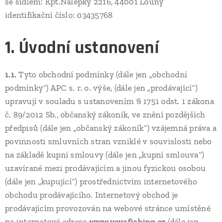
se sídlem: Kpt.Nálepky 2216, 44001 Louny
identifikační číslo: 03435768
1. Úvodní ustanovení
1.1.
Tyto obchodní podmínky (dále jen „obchodní
podmínky“) APC s. r. o. výše, (dále jen „prodávající“)
upravují v souladu s ustanovením § 1751 odst. 1 zákona
č. 89/2012 Sb., občanský zákoník, ve znění pozdějších
předpisů (dále jen „občanský zákoník“) vzájemná práva a
povinnosti smluvních stran vzniklé v souvislosti nebo
na základě kupní smlouvy (dále jen „kupní smlouva“)
uzavírané mezi prodávajícím a jinou fyzickou osobou
(dále jen „kupující“) prostřednictvím internetového
obchodu prodávajícího. Internetový obchod je
prodávajícím provozován na webové stránce umístěné
na internetové adrese
www.vevafishing.cz
(dále jen