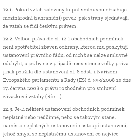
12.1.
Pokud vztah založený kupní smlouvou obsahuje
mezinárodní (zahraniční) prvek, pak strany sjednávají,
že vztah se řídí českým právem.
12.2.
Volbou práva dle čl. 12.1 obchodních podmínek
není spotřebitel zbaven ochrany, kterou mu poskytují
ustanovení právního řádu, od nichž se nelze smluvně
odchýlit, a jež by se v případě neexistence volby práva
jinak použila dle ustanovení čl. 6 odst. 1 Nařízení
Evropského parlamentu a Rady (ES) č. 593/2008 ze dne
17. června 2008 o právu rozhodném pro smluvní
závazkové vztahy (Řím I).
12.3.
Je-li některé ustanovení obchodních podmínek
neplatné nebo neúčinné, nebo se takovým stane,
namísto neplatných ustanovení nastoupí ustanovení,
jehož smysl se neplatnému ustanovení co nejvíce