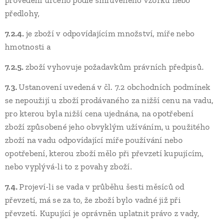
provedení určeno podle smluveného vzorku nebo
předlohy,
7.2.4.
je zboží v odpovídajícím množství, míře nebo
hmotnosti a
7.2.5.
zboží vyhovuje požadavkům právních předpisů.
7.3.
Ustanovení uvedená v čl. 7.2 obchodních podmínek
se nepoužijí u zboží prodávaného za nižší cenu na vadu,
pro kterou byla nižší cena ujednána, na opotřebení
zboží způsobené jeho obvyklým užíváním, u použitého
zboží na vadu odpovídající míře používání nebo
opotřebení, kterou zboží mělo při převzetí kupujícím,
nebo vyplývá-li to z povahy zboží.
7.4.
Projeví-li se vada v průběhu šesti měsíců od
převzetí, má se za to, že zboží bylo vadné již při
převzetí. Kupující je oprávněn uplatnit právo z vady,