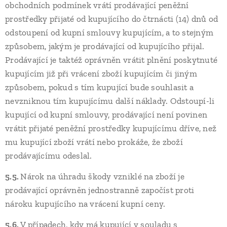
obchodních podmínek vrátí prodávající peněžní
prostředky přijaté od kupujícího do čtrnácti (14) dnů od
odstoupení od kupní smlouvy kupujícím, a to stejným
způsobem, jakým je prodávající od kupujícího přijal.
Prodávající je taktéž oprávněn vrátit plnění poskytnuté
kupujícím již při vrácení zboží kupujícím či jiným
způsobem, pokud s tím kupující bude souhlasit a
nevzniknou tím kupujícímu další náklady. Odstoupí-li
kupující od kupní smlouvy, prodávající není povinen
vrátit přijaté peněžní prostředky kupujícímu dříve, než
mu kupující zboží vrátí nebo prokáže, že zboží
prodávajícímu odeslal.
5.5.
Nárok na úhradu škody vzniklé na zboží je
prodávající oprávněn jednostranně započíst proti
nároku kupujícího na vrácení kupní ceny.
5.6.
V případech, kdy má kupující v souladu s