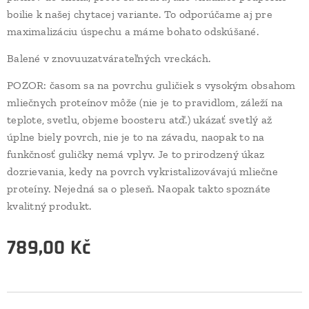
boilie k našej chytacej variante. To odporúčame aj pre
maximalizáciu úspechu a máme bohato odskúšané.
Balené v znovuuzatvárateľných vreckách.
POZOR: časom sa na povrchu guličiek s vysokým obsahom
mliečnych proteínov môže (nie je to pravidlom, záleží na
teplote, svetlu, objeme boosteru atď.) ukázať svetlý až
úplne biely povrch, nie je to na závadu, naopak to na
funkčnosť guličky nemá vplyv. Je to prirodzený úkaz
dozrievania, kedy na povrch vykristalizovávajú mliečne
proteíny. Nejedná sa o pleseň. Naopak takto spoznáte
kvalitný produkt.
789,00
Kč