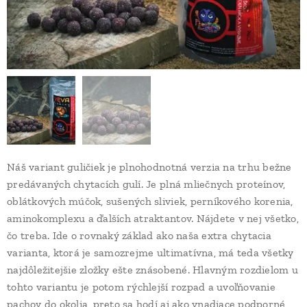
Náš variant guličiek je plnohodnotná verzia na trhu bežne
predávaných chytacích gulí. Je plná mliečnych proteínov,
oblátkových múčok, sušených sliviek, perníkového korenia,
aminokomplexu a ďalších atraktantov. Nájdete v nej všetko,
čo treba. Ide o rovnaký základ ako naša extra chytacia
varianta, ktorá je samozrejme ultimatívna, má teda všetky
najdôležitejšie zložky ešte znásobené. Hlavným rozdielom u
tohto variantu je potom rýchlejší rozpad a uvoľňovanie
pachov do okolia, preto sa hodí aj ako vnadiace podporné