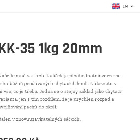
EN
KK-35 1kg 20mm
Naše krmná varianta kuliček je plnohodnotná verze na
trhu běžně prodávaných chytacích koulí. Naleznete v
ní vše, co je třeba. Jedná se o stejný základ jako chytací
varianta, jen s tím rozdílem, že je urychlen rozpad a
uvolňování pachů do okolí.
Balen v znovuuzavíratelných sáčcích.