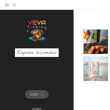
Kaprům rozumíme
CART
HOME