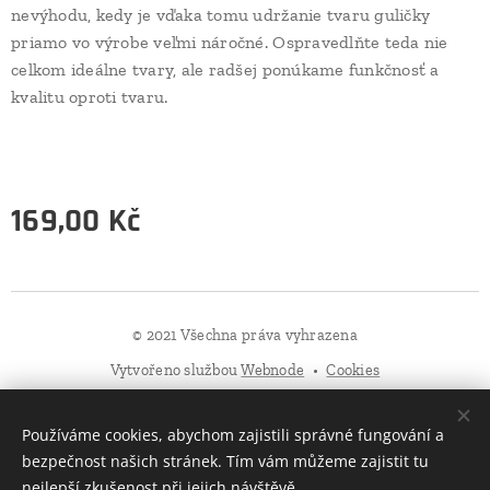
nevýhodu, kedy je vďaka tomu udržanie tvaru guličky
priamo vo výrobe veľmi náročné. Ospravedlňte teda nie
celkom ideálne tvary, ale radšej ponúkame funkčnosť a
kvalitu oproti tvaru.
169,00
Kč
© 2021 Všechna práva vyhrazena
Vytvořeno službou
Webnode
Cookies
Jazyky
Používáme cookies, abychom zajistili správné fungování a
Čeština
Slovenčina
English
Deutsch
Polski
bezpečnost našich stránek. Tím vám můžeme zajistit tu
nejlepší zkušenost při jejich návštěvě.