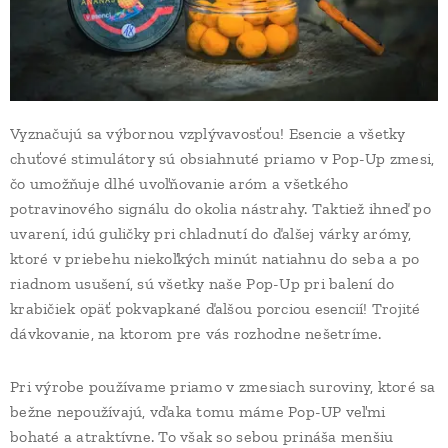
Vyznačujú sa výbornou vzplývavosťou! Esencie a všetky
chuťové stimulátory sú obsiahnuté priamo v Pop-Up zmesi,
čo umožňuje dlhé uvoľňovanie aróm a všetkého
potravinového signálu do okolia nástrahy. Taktiež ihneď po
uvarení, idú guličky pri chladnutí do ďalšej várky arómy,
ktoré v priebehu niekoľkých minút natiahnu do seba a po
riadnom usušení, sú všetky naše Pop-Up pri balení do
krabičiek opäť pokvapkané ďalšou porciou esencií! Trojité
dávkovanie, na ktorom pre vás rozhodne nešetríme.
Pri výrobe používame priamo v zmesiach suroviny, ktoré sa
bežne nepoužívajú, vďaka tomu máme Pop-UP veľmi
bohaté a atraktívne. To však so sebou prináša menšiu