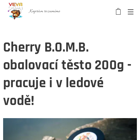
Kaprům rozumíme
Cherry B.O.M.B.
obalovací těsto 200g -
pracuje i v ledové
vodě!