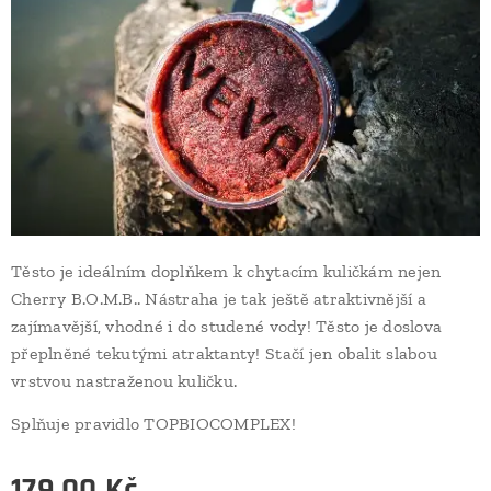
Těsto je ideálním doplňkem k chytacím kuličkám nejen
Cherry B.O.M.B.. Nástraha je tak ještě atraktivnější a
zajímavější, vhodné i do studené vody! Těsto je doslova
přeplněné tekutými atraktanty! Stačí jen obalit slabou
vrstvou nastraženou kuličku.
Splňuje pravidlo TOPBIOCOMPLEX!
179.00
Kč