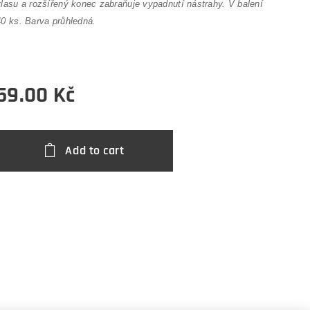
vlasu a rozšířený konec zabraňuje vypadnutí nástrahy. V balení
40 ks. Barva průhledná.
59.00
Kč
Add to cart