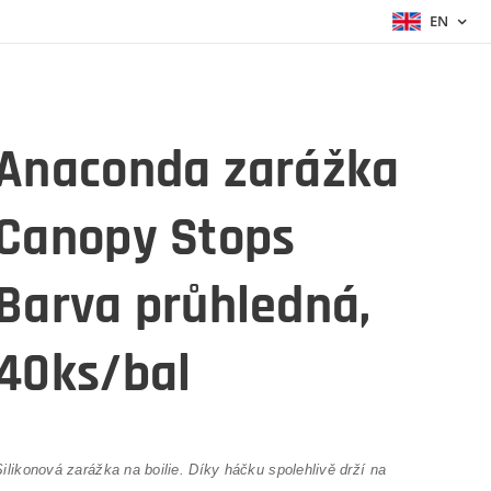
EN
Anaconda zarážka
Canopy Stops
Barva průhledná,
40ks/bal
Silikonová zarážka na boilie. Díky háčku spolehlivě drží na