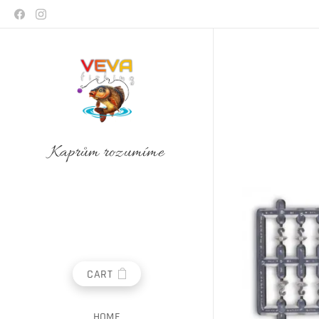
Kaprům rozumíme
CART
HOME