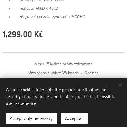
materiál: 600D x 450D
přepravní pouzdro vyrobené z HDPVC
1,299.00
Kč
© 2021 Všechna práva vyhrazena
Vytvořeno službou
Webnode
Cookies
Languages
We use cookies to enable the proper functioning and
Čeština
Slovenčina
English
Deutsch
Polski
security of our website, and to offer you the best possible
user experience.
Add to cart
Accept only necessary
Accept all