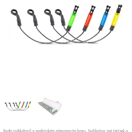
Sada indikátorů v praktickém přepravním boxu. Indikiátor má řetízek o