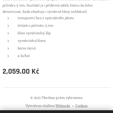
průměru 5 mm. Součástí je i přídavná zátěž, kterou lze lehce
demontovat. Sada obsahuje i výměnné hlavy indikátorů.
transportní box z vyztuženého plastu
řetízek o průměru 5 mm
lehce vyměnitelný klip
vyměnitelná hlava
barva černá
4 ks/bal
2,059.00
Kč
© 2021 Všechna práva vyhrazena
Vytvořeno službou
Webnode
Cookies