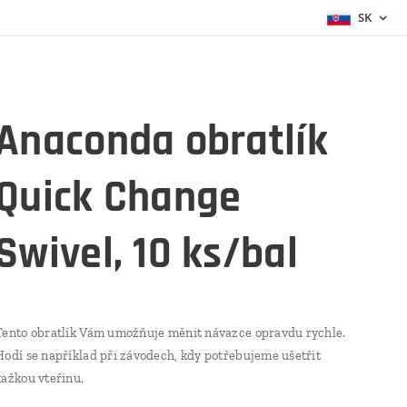
SK
Anaconda obratlík
Quick Change
Swivel, 10 ks/bal
Tento obratlík Vám umožňuje měnit návazce opravdu rychle.
Hodí se například při závodech, kdy potřebujeme ušetřit
kažkou vteřinu.