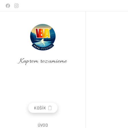
Kaprom rozumieme
KOŠÍK
ÚVOD