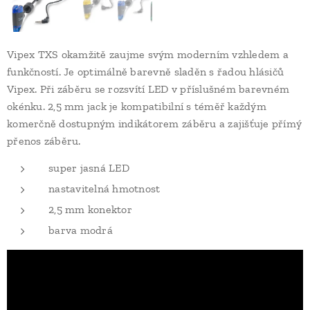
Vipex TXS okamžitě zaujme svým moderním vzhledem a
funkčností. Je optimálně barevně sladěn s řadou hlásičů
Vipex. Při záběru se rozsvítí LED v příslušném barevném
okénku. 2,5 mm jack je kompatibilní s téměř každým
komerčně dostupným indikátorem záběru a zajišťuje přímý
přenos záběru.
super jasná LED
nastavitelná hmotnost
2,5 mm konektor
barva modrá