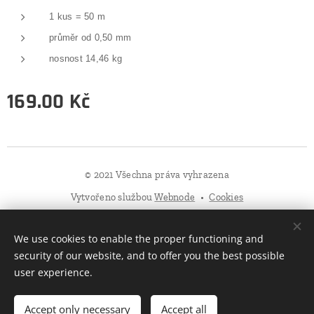
1 kus = 50 m
průměr od 0,50 mm
nosnost 14,46 kg
169.00
Kč
© 2021 Všechna práva vyhrazena
Vytvořeno službou
Webnode
Cookies
Languages
We use cookies to enable the proper functioning and
Čeština
Slovenčina
English
Deutsch
Polski
security of our website, and to offer you the best possible
user experience.
Add to cart
Accept only necessary
Accept all