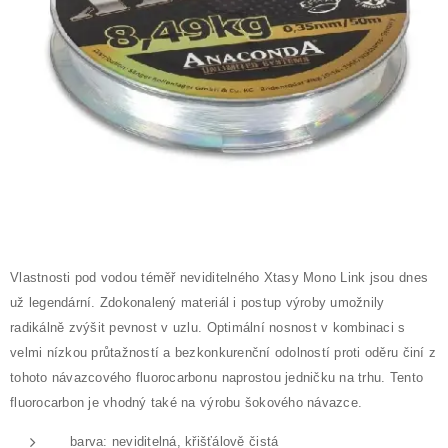
Vlastnosti pod vodou téměř neviditelného Xtasy Mono Link jsou dnes
už legendární. Zdokonalený materiál i postup výroby umožnily
radikálně zvýšit pevnost v uzlu. Optimální nosnost v kombinaci s
velmi nízkou průtažností a bezkonkurenční odolností proti oděru činí z
tohoto návazcového fluorocarbonu naprostou jedničku na trhu. Tento
fluorocarbon je vhodný také na výrobu šokového návazce.
barva: neviditelná, křišťálově čistá