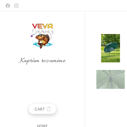
Kaprům rozumíme
CART
HOME