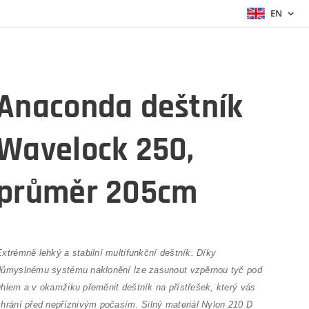
EN
Anaconda deštník
Wavelock 250,
průměr 205cm
Extrémně lehký a stabilní multifunkční deštník. Díky
důmyslnému systému naklonění lze zasunout vzpěrnou tyč pod
úhlem a v okamžiku přeměnit deštník na přístřešek, který vás
chrání před nepříznivým počasím. Silný materiál Nylon 210 D