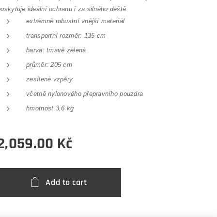
poskytuje ideální ochranu i za silného deště.
extrémně robustní vnější materiál
transportní rozměr: 135 cm
barva: tmavě zelená
průměr: 205 cm
zesílené vzpěry
včetně nylonového přepravního pouzdra
hmotnost 3,6 kg
2,059.00
Kč
Add to cart